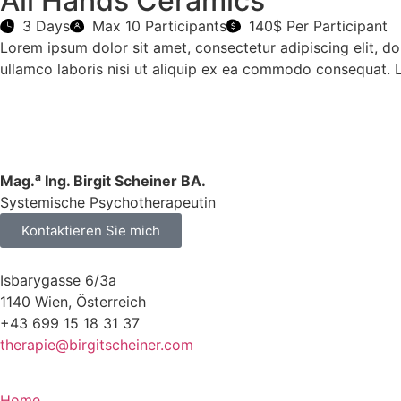
All Hands Ceramics
3 Days
Max 10 Participants
140$ Per Participant
Lorem ipsum dolor sit amet, consectetur adipiscing elit, d
ullamco laboris nisi ut aliquip ex ea commodo consequat. 
a
Mag.
Ing. Birgit Scheiner BA.
Systemische Psychotherapeutin
Kontaktieren Sie mich
Isbarygasse 6/3a
1140 Wien, Österreich
+43 699 15 18 31 37
therapie@birgitscheiner.com
Home