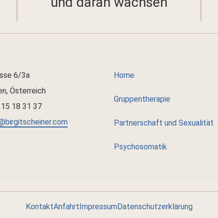
und daran wachsen
sse 6/3a
Home
n, Österreich
Gruppentherapie
 15 18 31 37
@birgitscheiner.com
Partnerschaft und Sexualität
Psychosomatik
Kontakt
Anfahrt
Impressum
Datenschutzerklärung